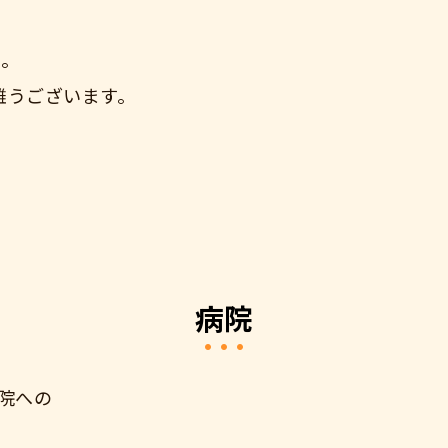
た。
難うございます。
病院
院への